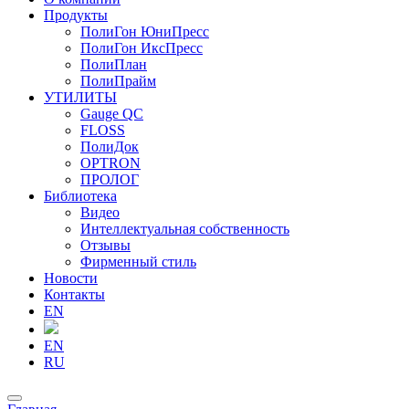
Продукты
ПолиГон ЮниПресс
ПолиГон ИксПресс
ПолиПлан
ПолиПрайм
УТИЛИТЫ
Gauge QC
FLOSS
ПолиДок
OPTRON
ПРОЛОГ
Библиотека
Видео
Интеллектуальная собственность
Отзывы
Фирменный стиль
Новости
Контакты
EN
EN
RU