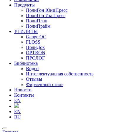
Продукты
ПолиГон ЮниПресс
ПолиГон ИксПресс
ПолиПлан
ПолиПрайм
УТИЛИТЫ
Gauge QC
FLOSS
ПолиДок
OPTRON
ПРОЛОГ
Библиотека
Видео
Интеллектуальная собственность
Отзывы
Фирменный стиль
Новости
Контакты
EN
EN
RU