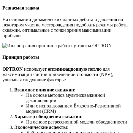
Решаемая задача
На основании динамических данных дебита и давления на
некотором участке месторождения подобрать режимы работы
скважин, оптимальные с точки зрения максимизации
прибыли
Принцип работы
OPTRON
использует
оптимизационную петлю
для
максимизации чистой приведённой стоимости (NPV),
учитывая следующие факторы:
Взаимное влияние скважин
:
На основе методов мультискважинной
деконволюции
Или с использованием Ёмкостно-Резистивной
модели (CRM)
Характер обводнения скважин
:
На основе регрессионной модели обводнённости
Экономические аспекты
:
Учёт операционных и капитальных затрат на