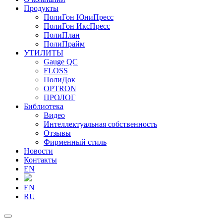
Продукты
ПолиГон ЮниПресс
ПолиГон ИксПресс
ПолиПлан
ПолиПрайм
УТИЛИТЫ
Gauge QC
FLOSS
ПолиДок
OPTRON
ПРОЛОГ
Библиотека
Видео
Интеллектуальная собственность
Отзывы
Фирменный стиль
Новости
Контакты
EN
EN
RU