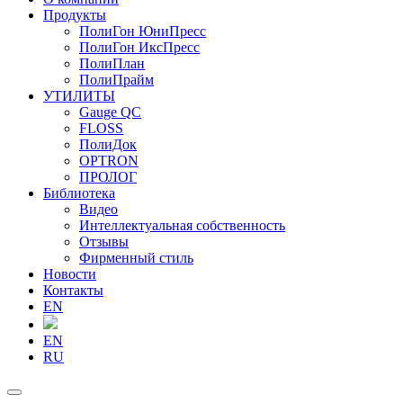
Продукты
ПолиГон ЮниПресс
ПолиГон ИксПресс
ПолиПлан
ПолиПрайм
УТИЛИТЫ
Gauge QC
FLOSS
ПолиДок
OPTRON
ПРОЛОГ
Библиотека
Видео
Интеллектуальная собственность
Отзывы
Фирменный стиль
Новости
Контакты
EN
EN
RU