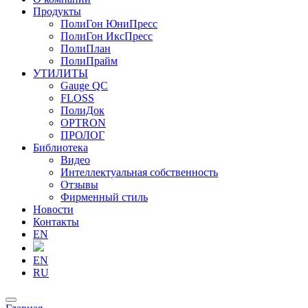
Продукты
ПолиГон ЮниПресс
ПолиГон ИксПресс
ПолиПлан
ПолиПрайм
УТИЛИТЫ
Gauge QC
FLOSS
ПолиДок
OPTRON
ПРОЛОГ
Библиотека
Видео
Интеллектуальная собственность
Отзывы
Фирменный стиль
Новости
Контакты
EN
EN
RU