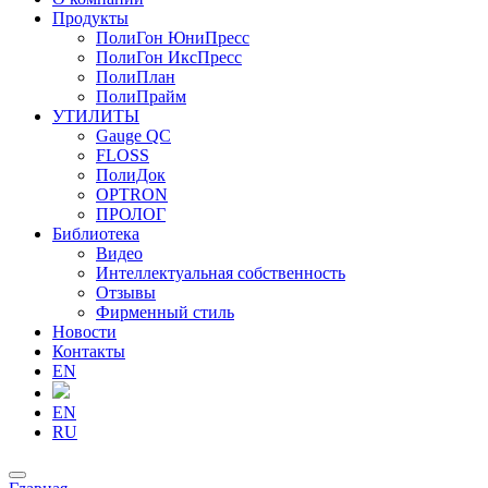
Продукты
ПолиГон ЮниПресс
ПолиГон ИксПресс
ПолиПлан
ПолиПрайм
УТИЛИТЫ
Gauge QC
FLOSS
ПолиДок
OPTRON
ПРОЛОГ
Библиотека
Видео
Интеллектуальная собственность
Отзывы
Фирменный стиль
Новости
Контакты
EN
EN
RU