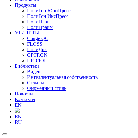
Продукты
ПолиГон ЮниПресс
ПолиГон ИксПресс
ПолиПлан
ПолиПрайм
УТИЛИТЫ
Gauge QC
FLOSS
ПолиДок
OPTRON
ПРОЛОГ
Библиотека
Видео
Интеллектуальная собственность
Отзывы
Фирменный стиль
Новости
Контакты
EN
EN
RU