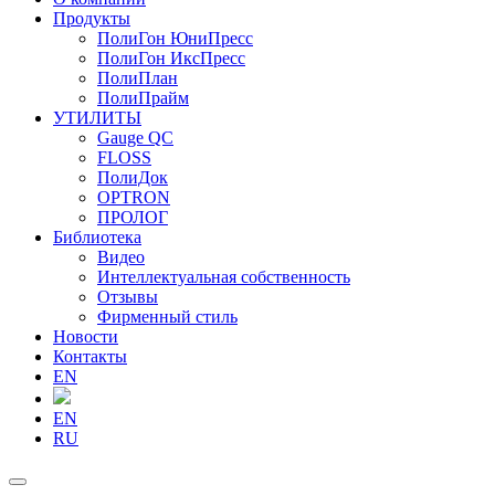
Продукты
ПолиГон ЮниПресс
ПолиГон ИксПресс
ПолиПлан
ПолиПрайм
УТИЛИТЫ
Gauge QC
FLOSS
ПолиДок
OPTRON
ПРОЛОГ
Библиотека
Видео
Интеллектуальная собственность
Отзывы
Фирменный стиль
Новости
Контакты
EN
EN
RU