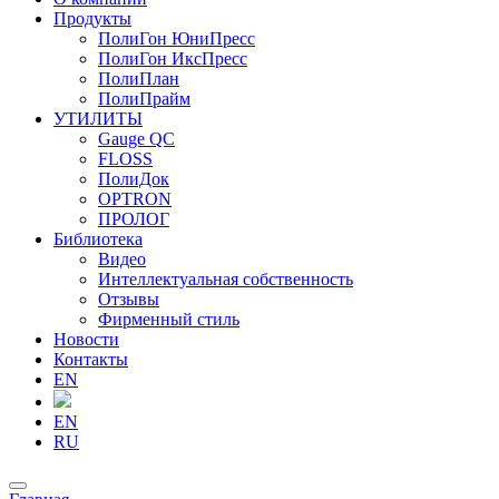
Продукты
ПолиГон ЮниПресс
ПолиГон ИксПресс
ПолиПлан
ПолиПрайм
УТИЛИТЫ
Gauge QC
FLOSS
ПолиДок
OPTRON
ПРОЛОГ
Библиотека
Видео
Интеллектуальная собственность
Отзывы
Фирменный стиль
Новости
Контакты
EN
EN
RU