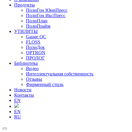
Продукты
ПолиГон ЮниПресс
ПолиГон ИксПресс
ПолиПлан
ПолиПрайм
УТИЛИТЫ
Gauge QC
FLOSS
ПолиДок
OPTRON
ПРОЛОГ
Библиотека
Видео
Интеллектуальная собственность
Отзывы
Фирменный стиль
Новости
Контакты
EN
EN
RU