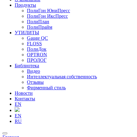
Продукты
ПолиГон ЮниПресс
ПолиГон ИксПресс
ПолиПлан
ПолиПрайм
УТИЛИТЫ
Gauge QC
FLOSS
ПолиДок
OPTRON
ПРОЛОГ
Библиотека
Видео
Интеллектуальная собственность
Отзывы
Фирменный стиль
Новости
Контакты
EN
EN
RU