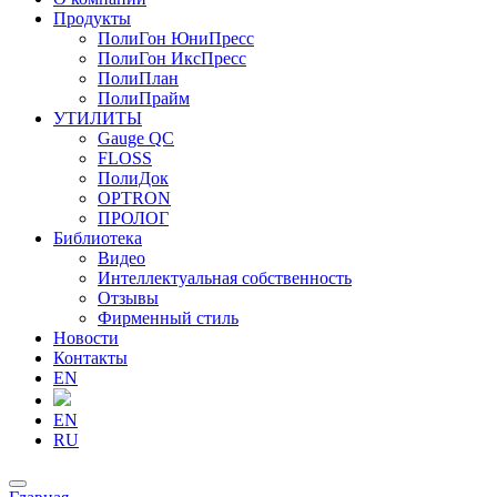
Продукты
ПолиГон ЮниПресс
ПолиГон ИксПресс
ПолиПлан
ПолиПрайм
УТИЛИТЫ
Gauge QC
FLOSS
ПолиДок
OPTRON
ПРОЛОГ
Библиотека
Видео
Интеллектуальная собственность
Отзывы
Фирменный стиль
Новости
Контакты
EN
EN
RU