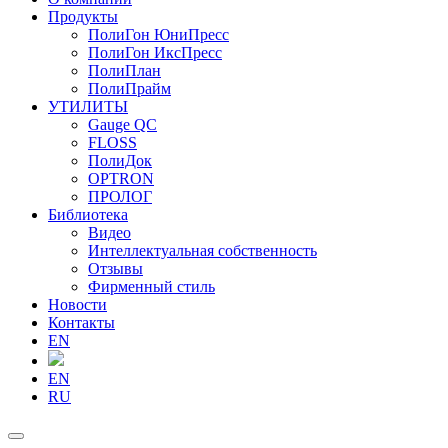
Продукты
ПолиГон ЮниПресс
ПолиГон ИксПресс
ПолиПлан
ПолиПрайм
УТИЛИТЫ
Gauge QC
FLOSS
ПолиДок
OPTRON
ПРОЛОГ
Библиотека
Видео
Интеллектуальная собственность
Отзывы
Фирменный стиль
Новости
Контакты
EN
EN
RU