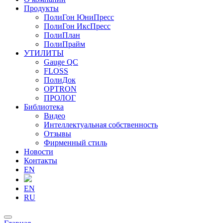
Продукты
ПолиГон ЮниПресс
ПолиГон ИксПресс
ПолиПлан
ПолиПрайм
УТИЛИТЫ
Gauge QC
FLOSS
ПолиДок
OPTRON
ПРОЛОГ
Библиотека
Видео
Интеллектуальная собственность
Отзывы
Фирменный стиль
Новости
Контакты
EN
EN
RU