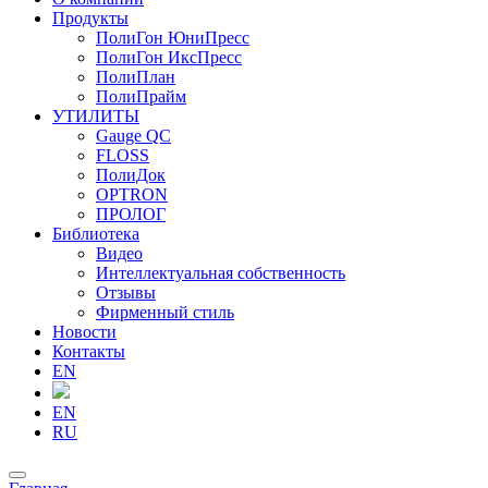
Продукты
ПолиГон ЮниПресс
ПолиГон ИксПресс
ПолиПлан
ПолиПрайм
УТИЛИТЫ
Gauge QC
FLOSS
ПолиДок
OPTRON
ПРОЛОГ
Библиотека
Видео
Интеллектуальная собственность
Отзывы
Фирменный стиль
Новости
Контакты
EN
EN
RU