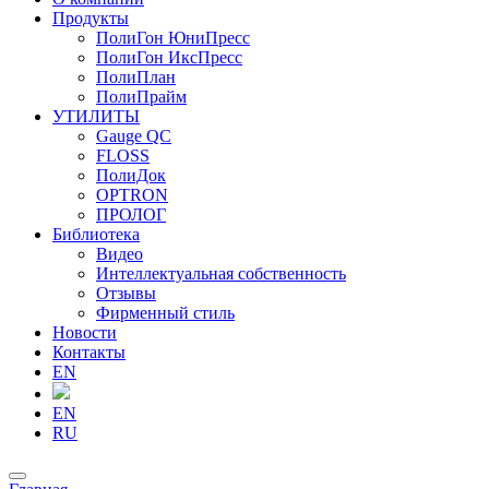
Продукты
ПолиГон ЮниПресс
ПолиГон ИксПресс
ПолиПлан
ПолиПрайм
УТИЛИТЫ
Gauge QC
FLOSS
ПолиДок
OPTRON
ПРОЛОГ
Библиотека
Видео
Интеллектуальная собственность
Отзывы
Фирменный стиль
Новости
Контакты
EN
EN
RU