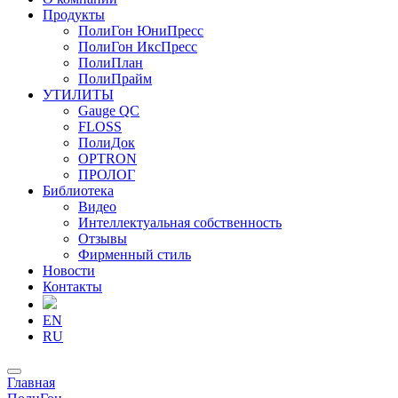
Продукты
ПолиГон ЮниПресс
ПолиГон ИксПресс
ПолиПлан
ПолиПрайм
УТИЛИТЫ
Gauge QC
FLOSS
ПолиДок
OPTRON
ПРОЛОГ
Библиотека
Видео
Интеллектуальная собственность
Отзывы
Фирменный стиль
Новости
Контакты
EN
RU
Главная