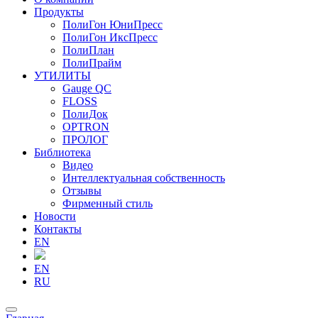
Продукты
ПолиГон ЮниПресс
ПолиГон ИксПресс
ПолиПлан
ПолиПрайм
УТИЛИТЫ
Gauge QC
FLOSS
ПолиДок
OPTRON
ПРОЛОГ
Библиотека
Видео
Интеллектуальная собственность
Отзывы
Фирменный стиль
Новости
Контакты
EN
EN
RU