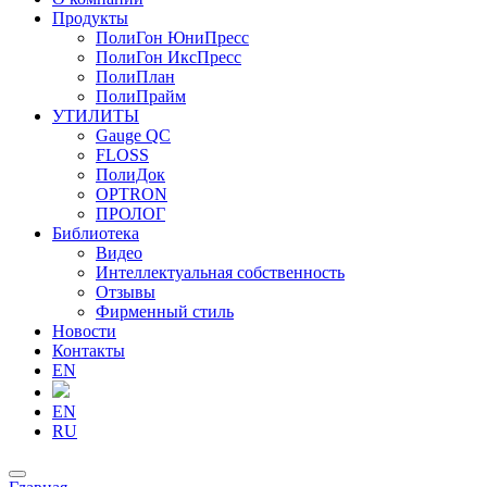
Продукты
ПолиГон ЮниПресс
ПолиГон ИксПресс
ПолиПлан
ПолиПрайм
УТИЛИТЫ
Gauge QC
FLOSS
ПолиДок
OPTRON
ПРОЛОГ
Библиотека
Видео
Интеллектуальная собственность
Отзывы
Фирменный стиль
Новости
Контакты
EN
EN
RU